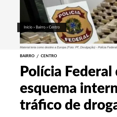
Início
Bairro
Centro
Material teria como destino a Europa (Foto: PF, Divulgação) - Polícia Feder
BAIRRO
CENTRO
Polícia Federa
esquema intern
tráfico de drog