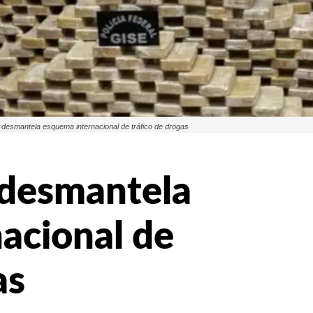
al desmantela esquema internacional de tráfico de drogas
l desmantela
acional de
as