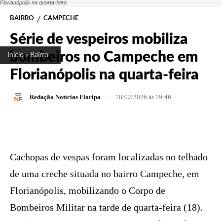
Florianópolis na quarta-feira
BAIRRO
CAMPECHE
Série de vespeiros mobiliza
bombeiros no Campeche em
Início
Bairro
Florianópolis na quarta-feira
18/02/2026 às 19:46
Redação Notícias Floripa
FACEBOOK
X
PINTEREST
W
Cachopas de vespas foram localizadas no telhado
de uma creche situada no bairro Campeche, em
Florianópolis, mobilizando o Corpo de
Bombeiros Militar na tarde de quarta-feira (18).