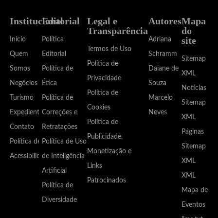
Institucional
Editorial
Legal e
Autores
Mapa
Transparência
do
site
Início
Política
Adriana
Termos de Uso
Quem
Editorial
Schramm
Sitemap
Política de
Somos
Política de
Daiane de
XML
Privacidade
Negócios
Ética
Souza
Notícias
Política de
Turismo
Política de
Marcelo
Sitemap
Cookies
Expediente
Correções e
Neves
XML
Política de
Contato
Retratações
Páginas
Publicidade,
Política de
Política de Uso
Sitemap
Monetização e
Acessibilidade
de Inteligência
XML
Links
Artificial
XML
Patrocinados
Política de
Mapa de
Diversidade
Eventos