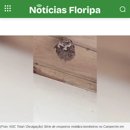
(Foto: NSC Total / Divulgação) Série de vespeiros mobiliza bombeiros no Campeche em