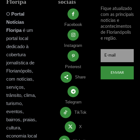
Floripa
sociais
Fique atualizado
O
Portal
com as principais
notícias e
Notícias
Facebook
acontecimentos
Floripa
é um
de Florianópolis
portal local
e região.
Instagram
dedicado à
cobertura
jornalística de
Pinterest
Florianópolis,
ENVIAR
Share
com notícias,
serviços,
trânsito, clima,
Telegram
turismo,
eventos,
TikTok
bairros, praias,
X
cultura,
economia local