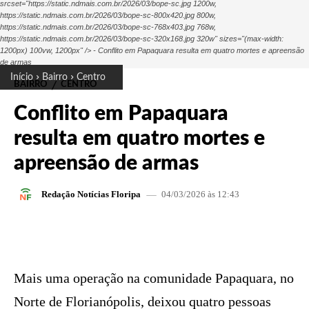
srcset="https://static.ndmais.com.br/2026/03/bope-sc.jpg 1200w,
https://static.ndmais.com.br/2026/03/bope-sc-800x420.jpg 800w,
https://static.ndmais.com.br/2026/03/bope-sc-768x403.jpg 768w,
https://static.ndmais.com.br/2026/03/bope-sc-320x168.jpg 320w" sizes="(max-width:
1200px) 100vw, 1200px" /> - Conflito em Papaquara resulta em quatro mortes e apreensão
de armas
Início
Bairro
Centro
BAIRRO
CENTRO
Conflito em Papaquara
resulta em quatro mortes e
apreensão de armas
04/03/2026 às 12:43
Redação Notícias Floripa
FACEBOOK
X
PINTEREST
W
Mais uma operação na comunidade Papaquara, no
Norte de Florianópolis, deixou quatro pessoas