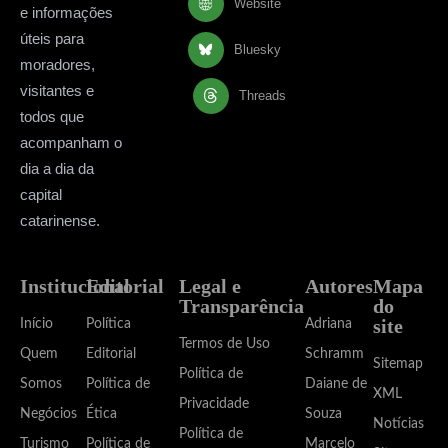
Website
e informações
úteis para
Bluesky
moradores,
visitantes e
Threads
todos que
acompanham o
dia a dia da
capital
catarinense.
Institucional
Editorial
Legal e
Autores
Mapa
Transparência
do
site
Início
Política
Adriana
Termos de Uso
Quem
Editorial
Schramm
Sitemap
Política de
Somos
Política de
Daiane de
XML
Privacidade
Negócios
Ética
Souza
Notícias
Política de
Turismo
Política de
Marcelo