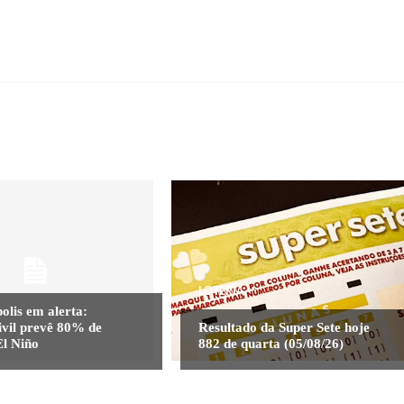
LOTERIA
olis em alerta:
ivil prevê 80% de
Resultado da Super Sete hoje
El Niño
882 de quarta (05/08/26)