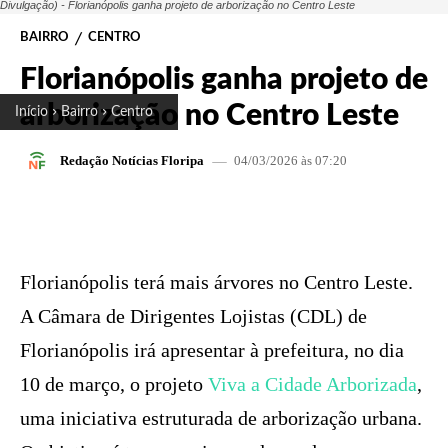
Divulgação) - Florianópolis ganha projeto de arborização no Centro Leste
BAIRRO
CENTRO
Florianópolis ganha projeto de
arborização no Centro Leste
Início
Bairro
Centro
04/03/2026 às 07:20
Redação Notícias Floripa
FACEBOOK
X
PINTEREST
W
Florianópolis terá mais árvores no Centro Leste.
A Câmara de Dirigentes Lojistas (CDL) de
Florianópolis irá apresentar à prefeitura, no dia
10 de março, o projeto
Viva a Cidade Arborizada
,
uma iniciativa estruturada de arborização urbana.