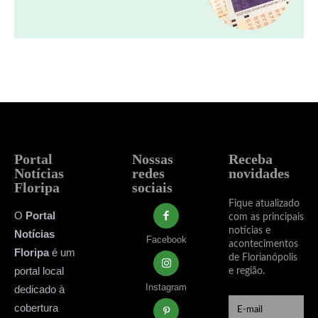
Portal
Nossas
Receba
Notícias
redes
novidades
Floripa
sociais
Fique atualizado
O
Portal
com as principais
notícias e
Notícias
Facebook
acontecimentos
Floripa
é um
de Florianópolis
portal local
e região.
Instagram
dedicado à
cobertura