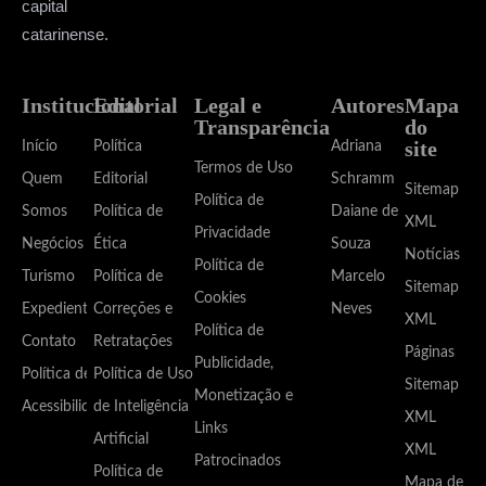
capital
catarinense.
Institucional
Editorial
Legal e
Autores
Mapa
Transparência
do
site
Início
Política
Adriana
Termos de Uso
Quem
Editorial
Schramm
Sitemap
Política de
Somos
Política de
Daiane de
XML
Privacidade
Negócios
Ética
Souza
Notícias
Política de
Turismo
Política de
Marcelo
Sitemap
Cookies
Expediente
Correções e
Neves
XML
Política de
Contato
Retratações
Páginas
Publicidade,
Política de
Política de Uso
Sitemap
Monetização e
Acessibilidade
de Inteligência
XML
Links
Artificial
XML
Patrocinados
Política de
Mapa de