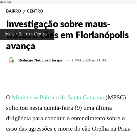
avança
BAIRRO
CENTRO
Investigação sobre maus-
tratos a cães em Florianópolis
Início
Bairro
Centro
avança
10/04/2026 às 11:04
Redação Notícias Floripa
FACEBOOK
X
PINTEREST
W
O
Ministério Público de Santa Catarina
(MPSC)
solicitou nesta quinta-feira (9) uma última
diligência para concluir o entendimento sobre o
caso das agressões e morte do cão Orelha na Praia