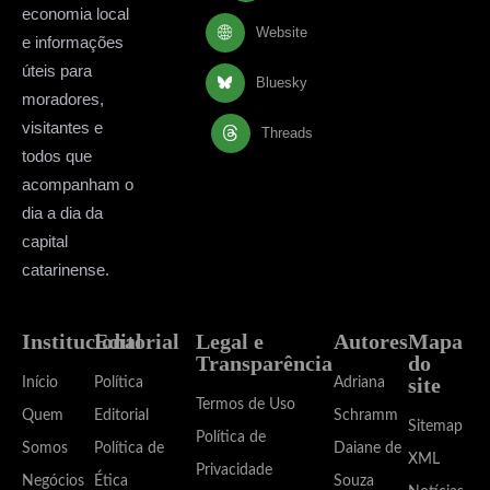
economia local
Website
e informações
úteis para
Bluesky
moradores,
visitantes e
Threads
todos que
acompanham o
dia a dia da
capital
catarinense.
Institucional
Editorial
Legal e
Autores
Mapa
Transparência
do
site
Início
Política
Adriana
Termos de Uso
Quem
Editorial
Schramm
Sitemap
Política de
Somos
Política de
Daiane de
XML
Privacidade
Negócios
Ética
Souza