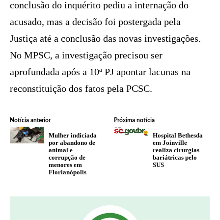
conclusão do inquérito pediu a internação do
acusado, mas a decisão foi postergada pela
Justiça até a conclusão das novas investigações.
No MPSC, a investigação precisou ser
aprofundada após a 10ª PJ apontar lacunas na
reconstituição dos fatos pela PCSC.
Notícia anterior
Próxima notícia
Mulher indiciada
Hospital Bethesda
por abandono de
em Joinville
animal e
realiza cirurgias
corrupção de
bariátricas pelo
menores em
SUS
Florianópolis