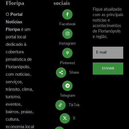
Floripa
sociais
Fique atualizado
O
Portal
com as principais
notícias e
Notícias
Facebook
acontecimentos
Floripa
é um
de Florianópolis
portal local
e região.
Instagram
dedicado à
cobertura
jornalística de
Pinterest
Florianópolis,
ENVIAR
Share
com notícias,
serviços,
trânsito, clima,
Telegram
turismo,
eventos,
TikTok
bairros, praias,
X
cultura,
economia local