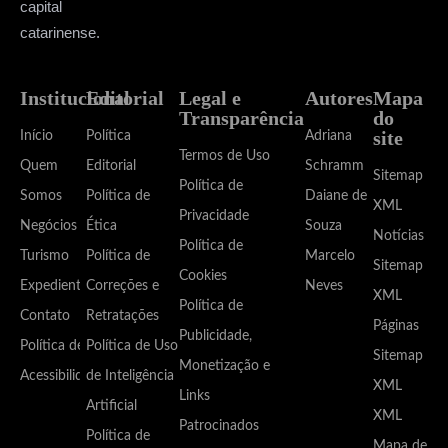
capital
catarinense.
Institucional
Editorial
Legal e
Autores
Mapa
Transparência
do
site
Início
Política
Adriana
Termos de Uso
Quem
Editorial
Schramm
Sitemap
Política de
Somos
Política de
Daiane de
XML
Privacidade
Negócios
Ética
Souza
Notícias
Política de
Turismo
Política de
Marcelo
Sitemap
Cookies
Expediente
Correções e
Neves
XML
Política de
Contato
Retratações
Páginas
Publicidade,
Política de
Política de Uso
Sitemap
Monetização e
Acessibilidade
de Inteligência
XML
Links
Artificial
XML
Patrocinados
Política de
Mapa de