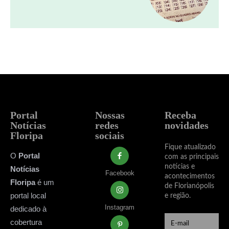
Portal
Nossas
Receba
Notícias
redes
novidades
Floripa
sociais
Fique atualizado
O
Portal
com as principais
notícias e
Notícias
Facebook
acontecimentos
Floripa
é um
de Florianópolis
portal local
e região.
Instagram
dedicado à
cobertura