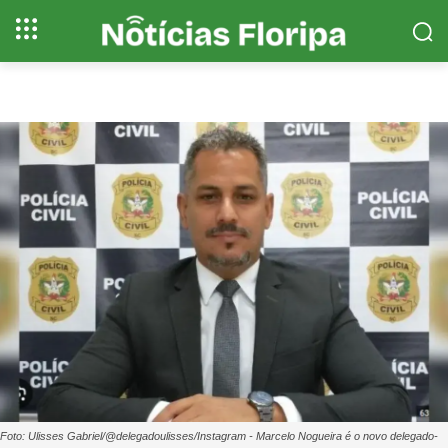
Foto: Ulisses Gabriel/@delegadoulisses/Instagram - Marcelo Nogueira é o novo delegado-