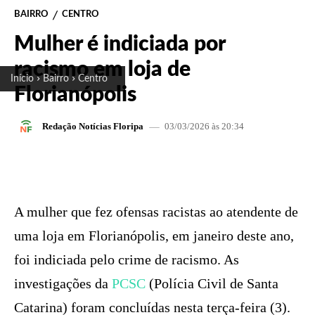
BAIRRO
CENTRO
Mulher é indiciada por
racismo em loja de
Início
Bairro
Centro
Florianópolis
03/03/2026 às 20:34
Redação Notícias Floripa
FACEBOOK
X
PINTEREST
W
A mulher que fez ofensas racistas ao atendente de
uma loja em Florianópolis, em janeiro deste ano,
foi indiciada pelo crime de racismo. As
investigações da
PCSC
(Polícia Civil de Santa
Catarina) foram concluídas nesta terça-feira (3).