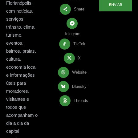
Florianópolis,
ENVIAR
Share
com notícias,
serviços,
trânsito, clima,
Telegram
turismo,
eventos,
TikTok
bairros, praias,
X
cultura,
economia local
Website
e informações
úteis para
Bluesky
moradores,
visitantes e
Threads
todos que
acompanham o
dia a dia da
capital