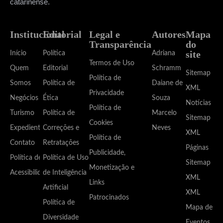
catarinense.
Institucional
Editorial
Legal e
Autores
Mapa
Transparência
do
site
Início
Política
Adriana
Termos de Uso
Quem
Editorial
Schramm
Sitemap
Política de
Somos
Política de
Daiane de
XML
Privacidade
Negócios
Ética
Souza
Notícias
Política de
Turismo
Política de
Marcelo
Sitemap
Cookies
Expediente
Correções e
Neves
XML
Política de
Contato
Retratações
Páginas
Publicidade,
Política de
Política de Uso
Sitemap
Monetização e
Acessibilidade
de Inteligência
XML
Links
Artificial
XML
Patrocinados
Política de
Mapa de
Diversidade
Eventos