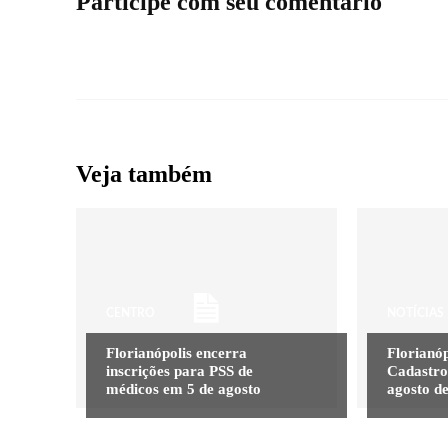
Participe com seu comentário
Veja também
CENTRO
NOTÍCIAS
Florianópolis encerra
Florianóp
inscrições para PSS de
Cadastro
médicos em 5 de agosto
agosto d