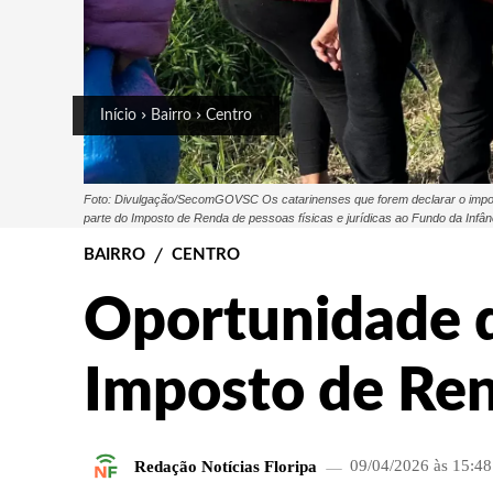
Início
Bairro
Centro
Foto: Divulgação/SecomGOVSC Os catarinenses que forem declarar o imposto 
parte do Imposto de Renda de pessoas físicas e jurídicas ao Fundo da Inf
BAIRRO
CENTRO
Oportunidade 
Imposto de Re
Redação Notícias Floripa
09/04/2026 às 15:48