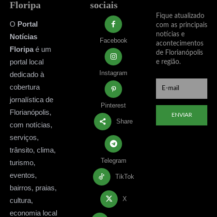
Floripa
sociais
Fique atualizado
O
Portal
com as principais
notícias e
Notícias
Facebook
acontecimentos
Floripa
é um
de Florianópolis
portal local
e região.
Instagram
dedicado à
cobertura
jornalística de
Pinterest
Florianópolis,
ENVIAR
Share
com notícias,
serviços,
trânsito, clima,
Telegram
turismo,
eventos,
TikTok
bairros, praias,
X
cultura,
economia local