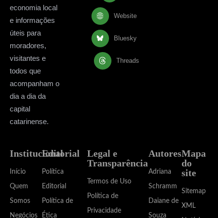
economia local
Website
e informações
úteis para
Bluesky
moradores,
visitantes e
Threads
todos que
acompanham o
dia a dia da
capital
catarinense.
Institucional
Editorial
Legal e
Autores
Mapa
Transparência
do
site
Início
Política
Adriana
Termos de Uso
Quem
Editorial
Schramm
Sitemap
Política de
Somos
Política de
Daiane de
XML
Privacidade
Negócios
Ética
Souza