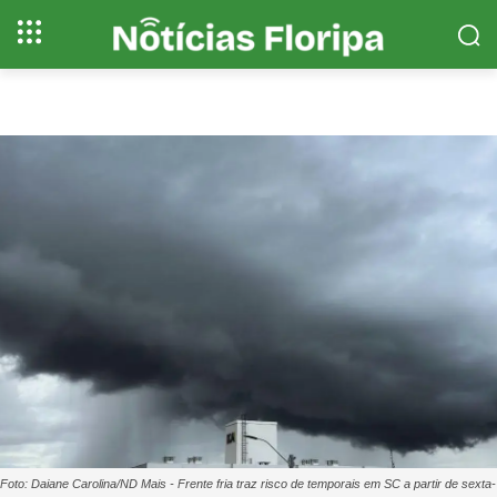
Foto: Daiane Carolina/ND Mais - Frente fria traz risco de temporais em SC a partir de sexta-