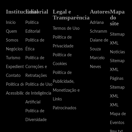
Institucional
Editorial
Legal e
Autores
Mapa
Transparência
do
site
Início
Política
Adriana
Termos de Uso
Quem
Editorial
Schramm
Sitemap
Política de
Somos
Política de
Daiane de
XML
Privacidade
Negócios
Ética
Souza
Notícias
Política de
Turismo
Política de
Marcelo
Sitemap
Cookies
Expediente
Correções e
Neves
XML
Política de
Contato
Retratações
Páginas
Publicidade,
Política de
Política de Uso
Sitemap
Monetização e
Acessibilidade
de Inteligência
XML
Links
Artificial
XML
Patrocinados
Política de
Mapa de
Diversidade
Eventos
llms.txt