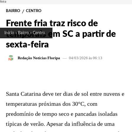
feira
BAIRRO
CENTRO
Frente fria traz risco de
temporais em SC a partir de
Início
Bairro
Centro
sexta-feira
04/03/2026 às 06:13
Redação Notícias Floripa
FACEBOOK
X
PINTEREST
W
Santa Catarina deve ter dias de sol entre nuvens e
temperaturas próximas dos 30°C, com
predomínio de tempo seco e pancadas isoladas
típicas de verão. Apesar da influência de uma