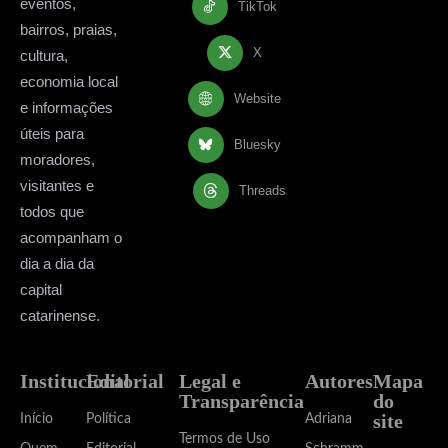
eventos,
TikTok
bairros, praias,
X
cultura,
economia local
Website
e informações
úteis para
Bluesky
moradores,
visitantes e
Threads
todos que
acompanham o
dia a dia da
capital
catarinense.
Institucional
Editorial
Legal e
Autores
Mapa
Transparência
do
site
Início
Política
Adriana
Termos de Uso