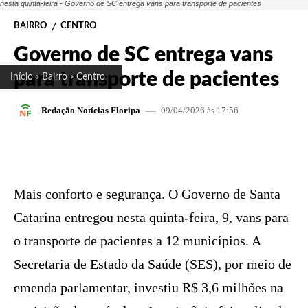
nesta quinta-feira - Governo de SC entrega vans para transporte de pacientes
BAIRRO
CENTRO
Governo de SC entrega vans
para transporte de pacientes
Início
Bairro
Centro
09/04/2026 às 17:56
Redação Notícias Floripa
FACEBOOK
X
PINTEREST
W
Mais conforto e segurança. O Governo de Santa
Catarina entregou nesta quinta-feira, 9, vans para
o transporte de pacientes a 12 municípios. A
Secretaria de Estado da Saúde (SES), por meio de
emenda parlamentar, investiu R$ 3,6 milhões na