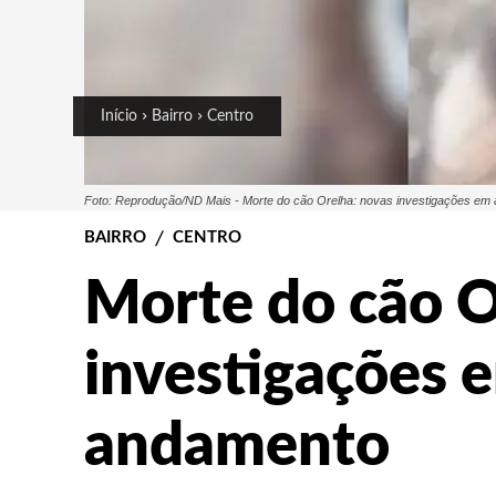
Início
Bairro
Centro
Foto: Reprodução/ND Mais - Morte do cão Orelha: novas investigações em
BAIRRO
CENTRO
Morte do cão O
investigações 
andamento