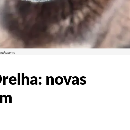
 andamento
relha: novas
em