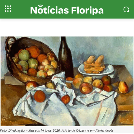
Foto: Divulgação. - Museus Virtuais 2026: A Arte de Cézanne em Florianópolis