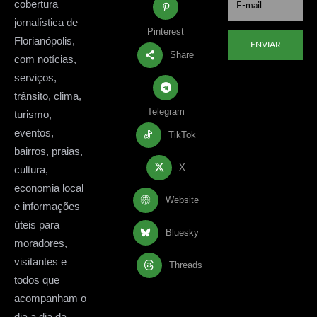
cobertura
jornalística de
Pinterest
Florianópolis,
ENVIAR
Share
com notícias,
serviços,
trânsito, clima,
Telegram
turismo,
eventos,
TikTok
bairros, praias,
X
cultura,
economia local
Website
e informações
úteis para
Bluesky
moradores,
visitantes e
Threads
todos que
acompanham o
dia a dia da