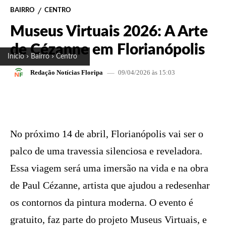
BAIRRO
CENTRO
Museus Virtuais 2026: A Arte
de Cézanne em Florianópolis
Início
Bairro
Centro
09/04/2026 às 15:03
Redação Notícias Floripa
FACEBOOK
X
PINTEREST
W
No próximo 14 de abril, Florianópolis vai ser o
palco de uma travessia silenciosa e reveladora.
Essa viagem será uma imersão na vida e na obra
de Paul Cézanne, artista que ajudou a redesenhar
os contornos da pintura moderna. O evento é
gratuito, faz parte do projeto Museus Virtuais, e