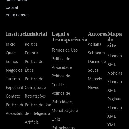
capital
catarinense.
Institucional
Editorial
Legal e
Autores
Mapa
Transparência
do
site
Início
Política
Adriana
Termos de Uso
Quem
Editorial
Schramm
Sitemap
Política de
Somos
Política de
Daiane de
XML
Privacidade
Negócios
Ética
Souza
Notícias
Política de
Turismo
Política de
Marcelo
Sitemap
Cookies
Expediente
Correções e
Neves
XML
Política de
Contato
Retratações
Páginas
Publicidade,
Política de
Política de Uso
Sitemap
Monetização e
Acessibilidade
de Inteligência
XML
Links
Artificial
XML
Patrocinados