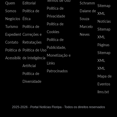
Termos de Uso
Quem
Editorial
Schramm
Sitemap
Política de
Somos
Política de
Daiane de
XML
Privacidade
Negócios
Ética
Souza
Notícias
Política de
Turismo
Política de
Marcelo
Sitemap
Cookies
Expediente
Correções e
Neves
XML
Política de
Contato
Retratações
Páginas
Publicidade,
Política de
Política de Uso
Sitemap
Monetização e
Acessibilidade
de Inteligência
XML
Links
Artificial
XML
Patrocinados
Política de
Mapa de
Diversidade
Eventos
llms.txt
2025-2026 - Portal Notícias Floripa - Todos os direitos reservados