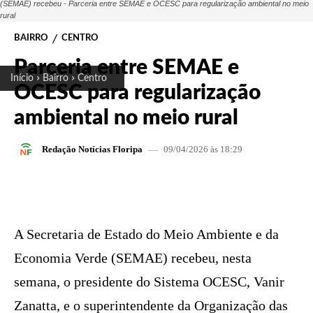
(SEMAE) recebeu - Parceria entre SEMAE e OCESC para regularização ambiental no meio
rural
BAIRRO
CENTRO
Parceria entre SEMAE e
Início
Bairro
Centro
OCESC para regularização
ambiental no meio rural
09/04/2026 às 18:29
Redação Notícias Floripa
FACEBOOK
X
PINTEREST
W
A Secretaria de Estado do Meio Ambiente e da
Economia Verde (SEMAE) recebeu, nesta
semana, o presidente do Sistema OCESC, Vanir
Zanatta, e o superintendente da Organização das