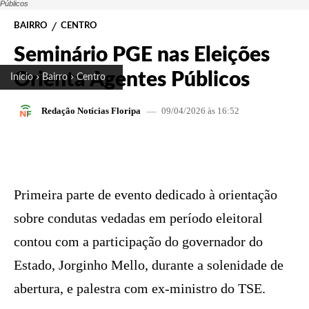
Públicos
BAIRRO
CENTRO
Seminário PGE nas Eleições
Orienta Agentes Públicos
Início
Bairro
Centro
09/04/2026 às 16:52
Redação Notícias Floripa
FACEBOOK
X
PINTEREST
W
Primeira parte de evento dedicado à orientação
sobre condutas vedadas em período eleitoral
contou com a participação do governador do
Estado, Jorginho Mello, durante a solenidade de
abertura, e palestra com ex-ministro do TSE.