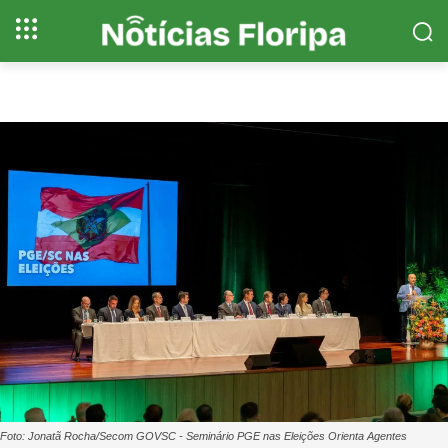
Foto: Jonatã Rocha/Secom GOVSC - Seminário PGE nas Eleições Orienta Agentes