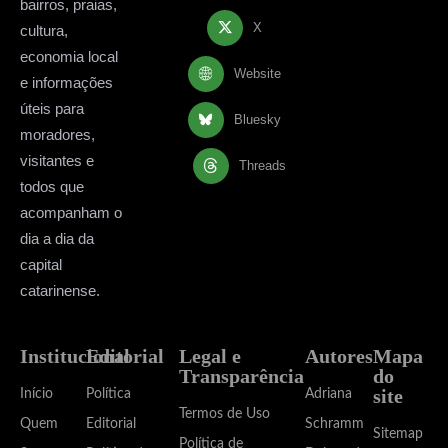
bairros, praias,
X
cultura,
economia local
Website
e informações
úteis para
Bluesky
moradores,
visitantes e
Threads
todos que
acompanham o
dia a dia da
capital
catarinense.
Institucional
Editorial
Legal e
Autores
Mapa
Transparência
do
site
Início
Política
Adriana
Termos de Uso
Quem
Editorial
Schramm
Sitemap
Política de