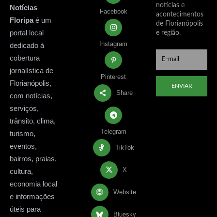
notícias e
Notícias
Facebook
acontecimentos
Floripa
é um
de Florianópolis
portal local
e região.
Instagram
dedicado à
cobertura
jornalística de
Pinterest
Florianópolis,
ENVIAR
Share
com notícias,
serviços,
trânsito, clima,
Telegram
turismo,
eventos,
TikTok
bairros, praias,
X
cultura,
economia local
Website
e informações
úteis para
Bluesky