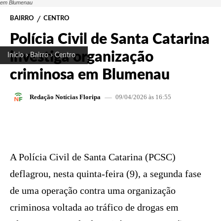
em Blumenau
BAIRRO
CENTRO
Polícia Civil de Santa Catarina
investiga organização
Início
Bairro
Centro
criminosa em Blumenau
09/04/2026 às 16:55
Redação Notícias Floripa
FACEBOOK
X
PINTEREST
W
A Polícia Civil de Santa Catarina (PCSC)
deflagrou, nesta quinta-feira (9), a segunda fase
de uma operação contra uma organização
criminosa voltada ao tráfico de drogas em