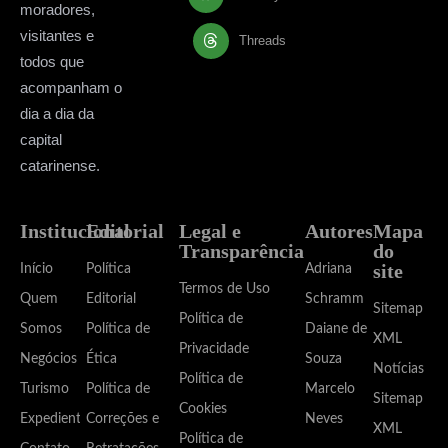
moradores,
visitantes e
Threads
todos que
acompanham o
dia a dia da
capital
catarinense.
Institucional
Editorial
Legal e
Autores
Mapa
Transparência
do
site
Início
Política
Adriana
Termos de Uso
Quem
Editorial
Schramm
Sitemap
Política de
Somos
Política de
Daiane de
XML
Privacidade
Negócios
Ética
Souza
Notícias
Política de
Turismo
Política de
Marcelo
Sitemap
Cookies
Expediente
Correções e
Neves
XML
Política de